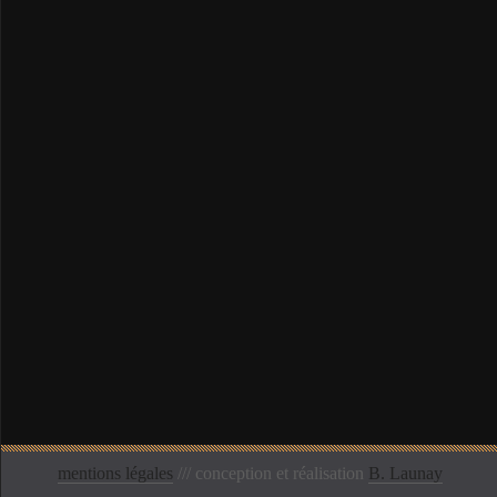
mentions légales
/// conception et réalisation
B. Launay